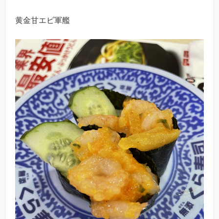
黄金甘エビ軍艦