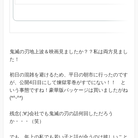
鬼滅の刃地上波＆映画見ましたか？？私は両方見まし
た！
初日の混雑を避けるため、平日の朝市に行ったのです
が、公開4日目にして煉獄零巻がすでにない！！ と
いう事態ですね！豪華版パッケージは買いましたがね
(*^-^*)
残念( ;∀;)会社でも鬼滅の刃の話何回しただろう
か・・・（笑）
でも、年上の私でも若い子と話が合うのは嬉しいこと