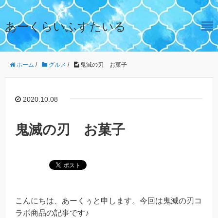
あーくらいふすたいる
ホーム
/
グルメ
/
鬼滅の刃 お菓子
2020.10.08
鬼滅の刃 お菓子
こんにちは、あーくぅと申します。今回は鬼滅の刃コ
ラボ商品の記事です♪