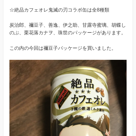
☆絶品カフェオレ鬼滅の刃コラボ缶は全8種類
炭治郎、禰豆子、善逸、伊之助、甘露寺蜜璃、胡蝶し
のぶ、栗花落カナヲ、珠世のパッケージがあります。
この内の今回は禰豆子パッケージを買いました。